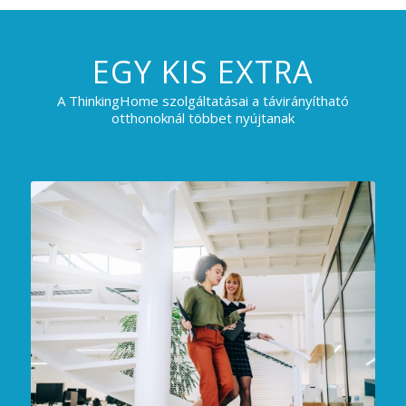
EGY KIS EXTRA
A ThinkingHome szolgáltatásai a távirányítható
otthonoknál többet nyújtanak