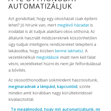
AUTOMATIZÁLJUK
Azt gondoltad, hogy egy okosházat csak építeni
lehet? Jó hírünk van, mert
meglévő házadat
is
irodádat is át tudjuk alakítani okos otthoná. Az
általunk használt módszereknek köszönhetően
úgy tudjuk intelligens rendszereket telepíteni a
lakásodba, hogy közben
benne lakhatsz
. A
vezetéknélküli
megoldások
miatt nem kell falat
vésni, vezetékeket húzni és nem jár felfordulással
a bővítés.
Az okosotthonodban sokmindent hasznosítunk,
megmaradnak a lámpáid, kapcsolóid
, szinte
minden amit korábban nagy körültekintéssel
kiválasztottál.
Te megálmodod, hogy mit automatizáljunk, mi