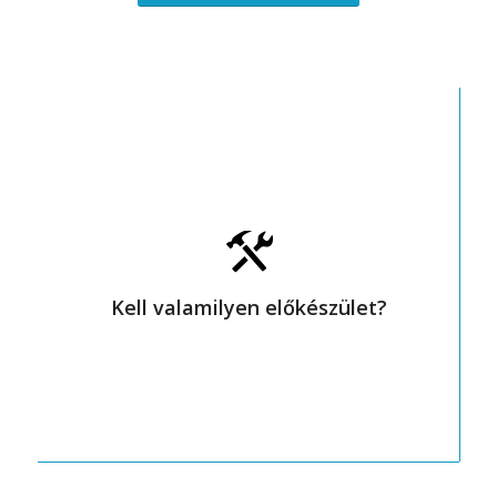
Rendszerünk egyik előnye, hogy egy
már felépített, sőt lakott házban ki
tudunk alakítani egy okosház
rendszert. Néhány előfeltétel
Kell valamilyen előkészület?
szükséges ahhoz, hogy a kiépítés
megvalósuljon.