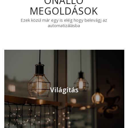
ÖNÁLLÓ
MEGOLDÁSOK
Ezek közül már egy is elég hogy belevágj az
automatizálásba
Világítás