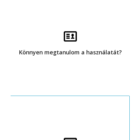
A mi szemléletünk szerint egy
ThinkingHome rendszert nem kell
állandóan nézegetni, kapcsolgatni.
Szeretnénk meghonosítani azt az
elképzelést, hogy nem táviránytható
Könnyen megtanulom a használatát?
otthont készítünk, hanem
automatikusat.
Az okosotthonok kiépítésekor egy