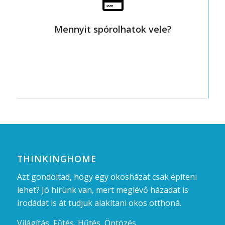
fontos szempont annak bekerülési és
fenntartási költsége. Ezt az összeget
kell szembe állítanod az
Mennyit spórolhatok vele?
elérhető megtakarítás összegével.
THINKINGHOME
Azt gondoltad, hogy egy okosházat csak építeni
lehet? Jó hírünk van, mert
meglévő házadat
is
irodádat is át tudjuk alakítani okos otthoná.
Világítás,
Fűtés,
Hűtés,
Öntözés,