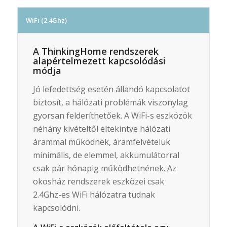
WiFi (2.4Ghz)
A ThinkingHome rendszerek
alapértelmezett kapcsolódási
módja
Jó lefedettség esetén állandó kapcsolatot
biztosít, a hálózati problémák viszonylag
gyorsan felderíthetőek. A WiFi-s eszközök
néhány kivételtől eltekintve hálózati
árammal működnek, áramfelvételük
minimális, de elemmel, akkumulátorral
csak pár hónapig működhetnének. Az
okosház rendszerek eszközei csak
2.4Ghz-es WiFi hálózatra tudnak
kapcsolódni.