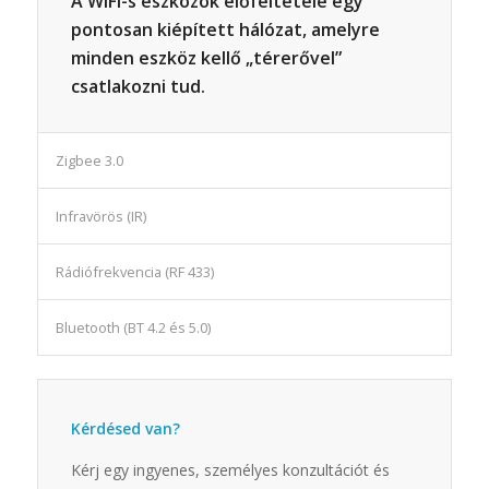
A WiFi-s eszközök előfeltétele egy
pontosan kiépített hálózat, amelyre
minden eszköz kellő „térerővel”
csatlakozni tud.
Zigbee 3.0
Infravörös (IR)
Rádiófrekvencia (RF 433)
Bluetooth (BT 4.2 és 5.0)
Kérdésed van?
Kérj egy ingyenes, személyes konzultációt és