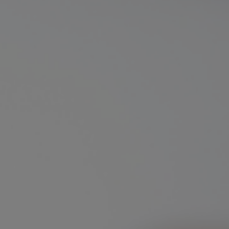
THINKINGHOME
Azt gondoltad, hogy egy okosházat csak építeni
lehet? Jó hírünk van, mert
meglévő házadat
is
irodádat is át tudjuk alakítani okos otthoná.