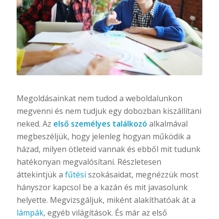
Megoldásainkat nem tudod a weboldalunkon
megvenni és nem tudjuk egy dobozban kiszállítani
neked. Az
első személyes találkozó
alkalmával
megbeszéljük, hogy jelenleg hogyan működik a
házad, milyen ötleteid vannak és ebből mit tudunk
hatékonyan megvalósítani. Részletesen
áttekintjük a
fűtési
szokásaidat, megnézzük most
hányszor kapcsol be a kazán és mit javasolunk
helyette. Megvizsgáljuk, miként alakíthatóak át a
lámpák
, egyéb világítások. És már az első