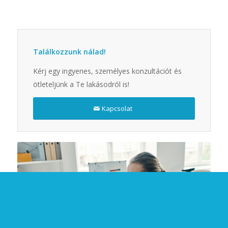
segmentcontroller.com
Találkozzunk nálad!
FACEBOOK OLDALUNK
Kérj egy ingyenes, személyes konzultációt és
ötleteljünk a Te lakásodról is!
Kapcsolat
2021-2025 © Copyright - ThinkingHome
Gondolkodó otthon
Megoldásaink
Mennyibe kerül?
Hírek
Kapcsolat