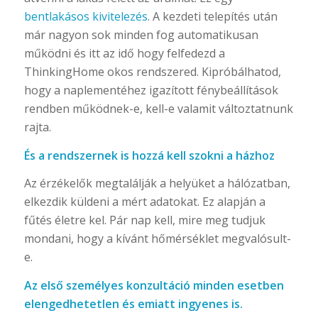
rész
bentlakásos kivitelezés
. A kezdeti telepítés után
2022.01.09. - 16:39
már nagyon sok minden fog automatikusan
működni és itt az idő hogy felfedezd a
Digitális termosztát okos funkciókkal
2022.01.02. - 10:56
ThinkingHome okos rendszered. Kipróbálhatod,
hogy a naplementéhez igazított fénybeállítások
rendben működnek-e, kell-e valamit változtatnunk
rajta.
KAPCSOLAT
És a rendszernek is hozzá kell szokni a házhoz
Balázs Csaba – ThinkingHome
Az érzékelők megtalálják a helyüket a hálózatban,
2120 Dunakeszi, Szent László utca 3.
elkezdik küldeni a mért adatokat. Ez alapján a
Telefon:
+36 70 7734152
fűtés életre kel. Pár nap kell, mire meg tudjuk
E-mail:
hello@thinkinghome.hu
mondani, hogy a kívánt hőmérséklet megvalósult-
e.
Adatkezelési irányelvek
Az első személyes konzultáció minden esetben
Oldaltérkép
elengedhetetlen és emiatt ingyenes is.