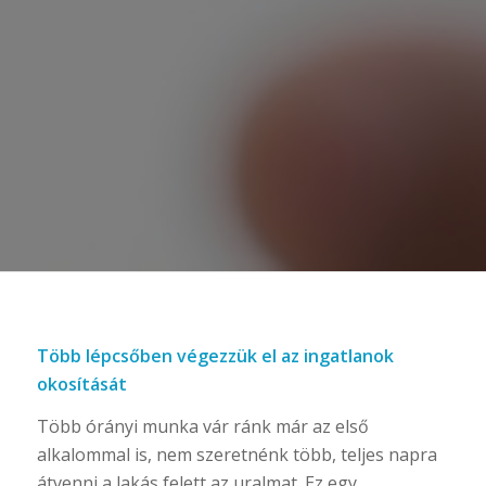
Világítás,
Fűtés,
Hűtés,
Öntözés,
Árnyékolás,
Kamera,
Kényelem
HÍREK
A te lakásodnak milyen a hőtani
tehetetlensége?
2022.01.24. - 16:33
Hogyan növeld a WiFi felhasználói élményt – 2.
rész
Több lépcsőben végezzük el az ingatlanok
2022.01.17. - 13:20
okosítását
Egy Boneco P340 digitális jövője
Több órányi munka vár ránk már az első
2022.01.13. - 15:43
alkalommal is, nem szeretnénk több, teljes napra
Hogyan növeld a WiFi felhasználói élményt – 1.
átvenni a lakás felett az uralmat. Ez egy