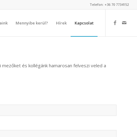
Telefon: +36 70 7734152
aink
Mennyibe kerül?
Hírek
Kapcsolat
i mezőket és kollégánk hamarosan felveszi veled a