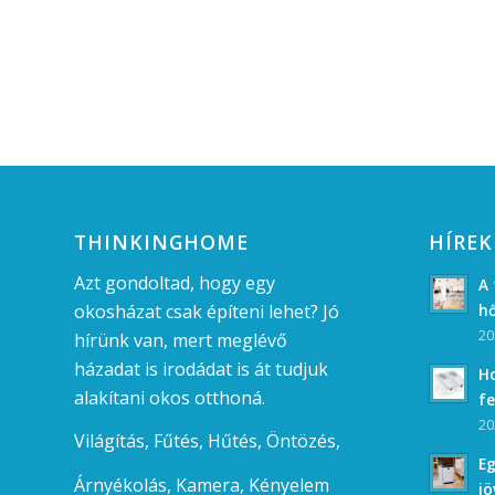
THINKINGHOME
HÍREK
Azt gondoltad, hogy egy
A 
okosházat csak építeni lehet? Jó
hő
20
hírünk van, mert
meglévő
házadat
is irodádat is át tudjuk
Ho
alakítani okos otthoná.
fe
20
Világítás,
Fűtés,
Hűtés,
Öntözés,
Eg
Árnyékolás,
Kamera,
Kényelem
jö