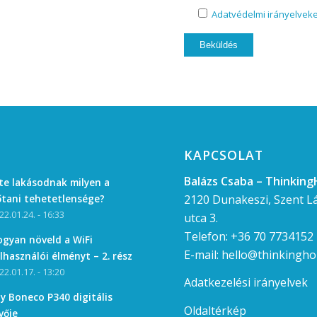
Adatvédelmi irányelveke
KAPCSOLAT
Balázs Csaba – Thinkin
te lakásodnak milyen a
2120 Dunakeszi, Szent L
tani tehetetlensége?
22.01.24. - 16:33
utca 3.
Telefon:
+36 70 7734152
gyan növeld a WiFi
E-mail:
hello@thinkingh
lhasználói élményt – 2. rész
22.01.17. - 13:20
Adatkezelési irányelvek
y Boneco P340 digitális
Oldaltérkép
vője