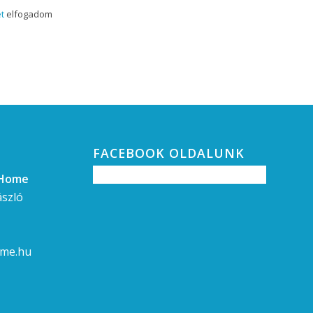
t
elfogadom
FACEBOOK OLDALUNK
gHome
ászló
ome.hu