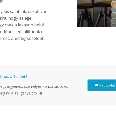
t.
 kis saját lakrészük van,
ra, hogy az éjjeli
y csak a lakáson belül
etlenül sem állítanak el
rést, amit legközelebb
lmas a felület?
Kapcsolat
 egy ingyenes, személyes konzultációt és
teljünk a Te igényeidről is!