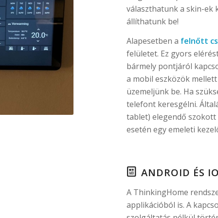
választhatunk a skin-ek 
állíthatunk be!
Alapesetben a
felnőtt c
felületet. Ez gyors elér
bármely pontjáról kapcso
a mobil eszközök mellet
üzemeljünk be. Ha szüksé
telefont keresgélni. Ált
tablet) elegendő szokott 
esetén egy emeleti kezelő
ANDROID ÉS I
A ThinkingHome rendsze
applikációból is. A kapc
szolgáltatás nélkül történ