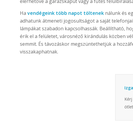
elérhetővé a garázskaput vagy a fűtés felülbírálásá
Ha
vendégeink több napot töltenek
nálunk és egy
adhatunk átmeneti jogosultságot a saját telefonjaik
lámpákat szabadon kapcsolhassák. Beállítható, hog
érik el a felületet, városnéző kirándulás közben vél
semmit. És távozáskor megszüntethetjük a hozzáfé
visszakaphatnak.
Izga
Kérj
ötle