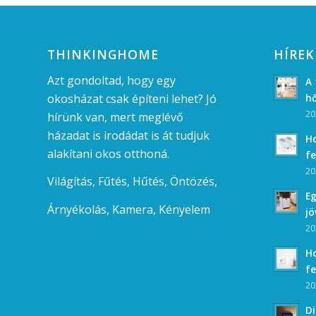
THINKINGHOME
HÍREK
Azt gondoltad, hogy egy
A 
okosházat csak építeni lehet? Jó
hő
20
hírünk van, mert
meglévő
házadat
is irodádat is át tudjuk
Ho
alakítani okos otthoná.
fe
20
Világítás,
Fűtés,
Hűtés,
Öntözés,
Eg
Árnyékolás,
Kamera,
Kényelem
jö
20
Ho
fe
20
Di