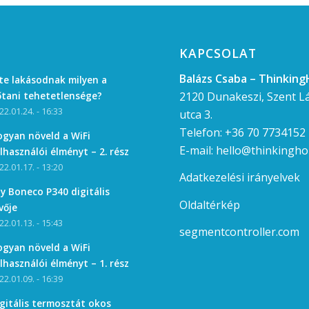
KAPCSOLAT
Balázs Csaba – Thinkin
te lakásodnak milyen a
2120 Dunakeszi, Szent L
tani tehetetlensége?
22.01.24. - 16:33
utca 3.
Telefon:
+36 70 7734152
gyan növeld a WiFi
E-mail:
hello@thinkingh
lhasználói élményt – 2. rész
22.01.17. - 13:20
Adatkezelési irányelvek
y Boneco P340 digitális
Oldaltérkép
vője
22.01.13. - 15:43
segmentcontroller.com
gyan növeld a WiFi
lhasználói élményt – 1. rész
22.01.09. - 16:39
gitális termosztát okos