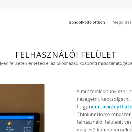
Gondolkodó otthon
Megoldás
FELHASZNÁLÓI FELÜLET
lyen felületen érheted el az okosházad központi miniszámítógép
A mi szemléletünk szeri
nézegetni, kapcsolgatni.
hogy
nem táviránytható
ThinkingHome rendszer
felhasználói felületét ve
meglévő komponenseket e