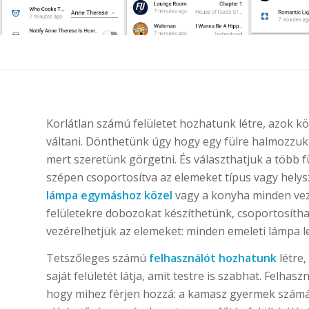
Korlátlan számú felületet hozhatunk létre, azok kö
váltani. Dönthetünk úgy hogy egy fülre halmozzuk 
mert szeretünk görgetni. És választhatjuk a több f
szépen csoportosítva az elemeket típus vagy helysz
lámpa egymáshoz közel
vagy a konyha minden vezá
felületekre dobozokat készíthetünk, csoportosíth
vezérelhetjük az elemeket: minden emeleti lámpa le
Tetszőleges számú
felhasználót hozhatunk
létre,
saját felületét látja, amit testre is szabhat. Felha
hogy mihez férjen hozzá: a kamasz gyermek szám