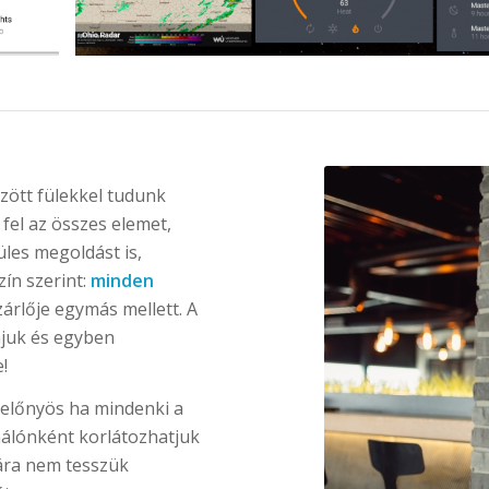
zött fülekkel tudunk
fel az összes elemet,
üles megoldást is,
ín szerint:
minden
rlője egymás mellett. A
ajuk és egyben
!
 előnyös ha mindenki a
sználónként korlátozhatjuk
ára nem tesszük