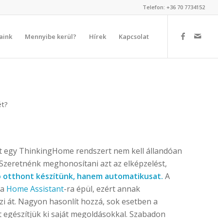
Telefon: +36 70 7734152
aink
Mennyibe kerül?
Hírek
Kapcsolat
ét?
nt egy ThinkingHome rendszert nem kell állandóan
 Szeretnénk meghonosítani azt az elképzelést,
 otthont készítünk, hanem automatikusat.
A
 a
Home Assistant
-ra épül, ezért annak
szi át. Nagyon hasonlít hozzá, sok esetben a
gészítjük ki saját megoldásokkal. Szabadon