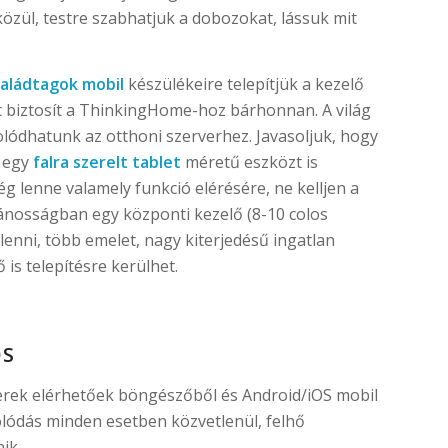
közül, testre szabhatjuk a dobozokat, lássuk mit
saládtagok mobil
készülékeire telepítjük a kezelő
ést biztosít a ThinkingHome-hoz bárhonnan. A világ
lódhatunk az otthoni szerverhez. Javasoljuk, hogy
t egy
falra szerelt tablet
méretű eszközt is
g lenne valamely funkció elérésére, ne kelljen a
alánosságban egy központi kezelő (8-10 colos
lenni, több emelet, nagy kiterjedésű ingatlan
 is telepítésre kerülhet.
OS
rek elérhetőek böngészőből és Android/iOS mobil
solódás minden esetben közvetlenül, felhő
ik.