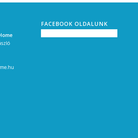
FACEBOOK OLDALUNK
gHome
ászló
ome.hu